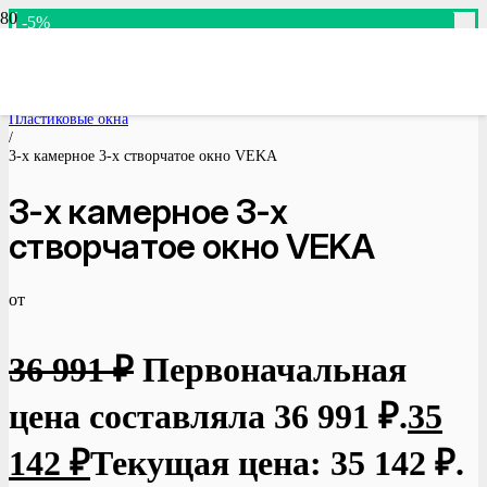
-5%
-5%
-5%
-5%
-5%
-5%
-5%
-5%
-5%
-5%
Доступно для предзаказа
Доступно для предзаказа
Доступно для предзаказа
Доступно для предзаказа
Доступно для предзаказа
Доступно для предзаказа
Доступно для предзаказа
Доступно для предзаказа
Доступно для предзаказа
Доступно для предзаказа
Главная
/
Пластиковые окна
/
3-х камерное 3-х створчатое окно VEKA
3-х камерное 3-х
створчатое окно VEKA
от
36 991
₽
Первоначальная
цена составляла 36 991 ₽.
35
142
₽
Текущая цена: 35 142 ₽.