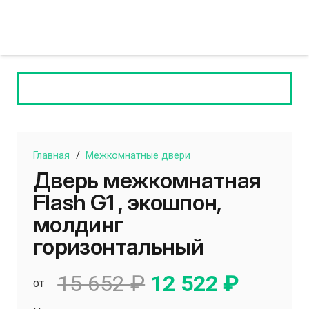
Главная
/
Межкомнатные двери
Дверь межкомнатная
Flash G1 , экошпон,
молдинг
горизонтальный
Первоначальн
Текущ
15 652
₽
12 522
₽
от
цена
цена: