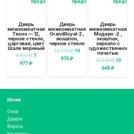
предзаказа
предзаказа
предзак
Дверь
Дверь
Дверь
межкомнатная
межкомнатная
межкомнатная
м
Техно — 12,
GrandRoyal-2 ,
Модерн -2 ,
черное стекло,
экошпон,
экошпон,
Б
царговая, цвет
черное стекло
зеркало с
ц
Шале мореный
художественной
Первоначальная
13 712
₽
10
печатью
Первоначальная
9 971
₽
7
Текущая
цена
970
₽
Первон
13 310
₽
10
Текущая
цена
977
₽
цена:
составляла
Текуща
цена
648
₽
цена:
составляла
10
13
цена:
состав
7
9
970 ₽.
712 ₽.
10
13
977 ₽.
971 ₽.
648 ₽.
310 ₽.
Меню
Окна
Двери
Ворота
Контакты