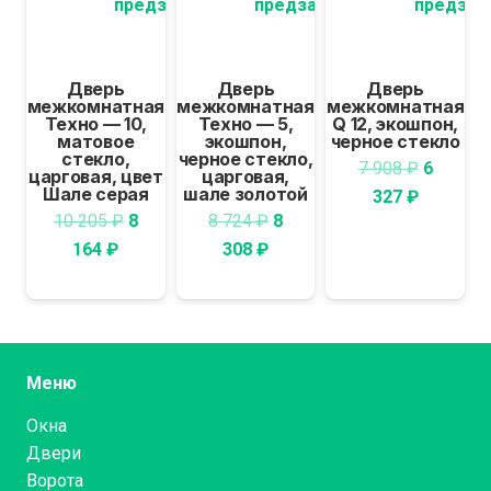
предзаказа
предзаказа
предзак
Дверь
Дверь
Дверь
межкомнатная
межкомнатная
межкомнатная
м
Техно — 10,
Техно — 5,
Q 12, экошпон,
матовое
экошпон,
черное стекло
п
стекло,
черное стекло,
Первон
7 908
₽
6
царговая, цвет
царговая,
Шале серая
шале золотой
Текуща
цена
327
₽
Первоначальная
Первоначальная
10 205
₽
8
8 724
₽
8
цена:
состав
Текущая
цена
Текущая
цена
164
₽
308
₽
6
7
цена:
составляла
цена:
составляла
327 ₽.
908 ₽.
8
10
8
8
164 ₽.
205 ₽.
308 ₽.
724 ₽.
Меню
Окна
Двери
Ворота