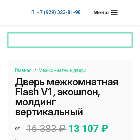
+7 (929) 323-81-98
Меню
Главная
/
Межкомнатные двери
Дверь межкомнатная
Flash V1 , экошпон,
молдинг
вертикальный
Первоначальн
Текущ
16 383
₽
13 107
₽
от
цена
цена: