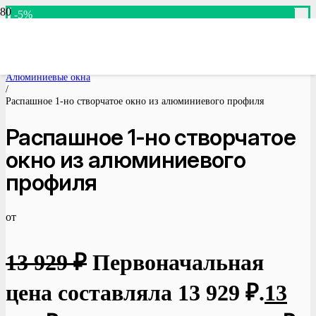
-5%
-5%
-5%
-5%
-5%
-5%
-5%
Доступно для предзаказа
Доступно для предзаказа
Доступно для предзаказа
Доступно для предзаказа
Доступно для предзаказа
Доступно для предзаказа
Доступно для предзаказа
Главная
/
Алюминиевые окна
/
Распашное 1-но створчатое окно из алюминиевого профиля
Распашное 1-но створчатое
окно из алюминиевого
профиля
от
13 929
₽
Первоначальная
цена составляла 13 929 ₽.
13