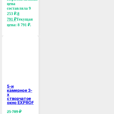
цена
составляла 9
253 ₽.
8
791
₽
Текущая
цена: 8 791 ₽.
5-и
камерное 3-
х
створчатое
окно EXPROF
25 709
₽