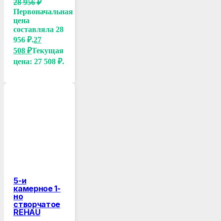
28 956
₽
Первоначальная
цена
составляла 28
956 ₽.
27
508
₽
Текущая
цена: 27 508 ₽.
5-и
камерное 1-
но
створчатое
REHAU