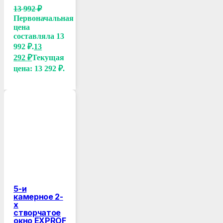
13 992
₽
Первоначальная
цена
составляла 13
992 ₽.
13
292
₽
Текущая
цена: 13 292 ₽.
5-и
камерное 2-
х
створчатое
окно EXPROF