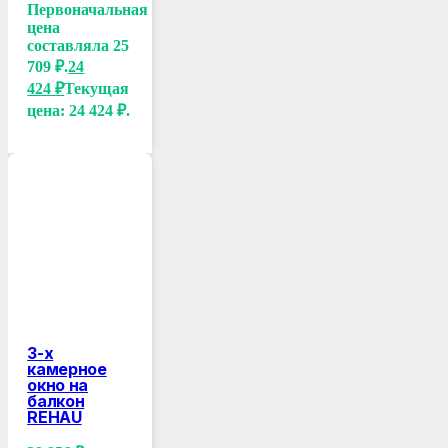
Первоначальная
цена
составляла 25
709 ₽.
24
424
₽
Текущая
цена: 24 424 ₽.
3-х
камерное
окно на
балкон
REHAU