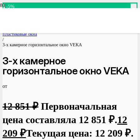
-5%
-5%
-5%
-5%
-5%
-5%
-5%
-5%
-5%
-5%
Доступно для предзаказа
Доступно для предзаказа
Доступно для предзаказа
Доступно для предзаказа
Доступно для предзаказа
Доступно для предзаказа
Доступно для предзаказа
Доступно для предзаказа
Доступно для предзаказа
Доступно для предзаказа
Главная
/
Пластиковые окна
/
3-х камерное горизонтальное окно VEKA
3-х камерное
горизонтальное окно VEKA
от
12 851
₽
Первоначальная
цена составляла 12 851 ₽.
12
209
₽
Текущая цена: 12 209 ₽.